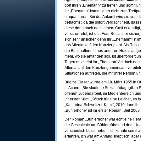
dort ihren „Ehemann“ zu treffen und somit un
Ihr „Ehemann“ kommt aber nicht zum Treffpun
einquartieren. Bei der Ankunft wird sie von
betrachtet, da die sofort Verdacht hegt, dass
diese dann noch nach einem Gast erkundigt, d
verschwindet, ist sich Frau Reisacher sicher,
sich sehr unsicher, denn ihr „Ehemann“ ist im
das Attentat auf den Kanzler plant. Als Rosa
die Buchhalterin eines anderen Hotels aufger
mehr, wo sie anfangen soll, ist überfordert 
Tagen erscheint ihr „Ehemann“ Ari doch noch.
Attentat auf den Kanzler gemeinsam vereitel
Situationen auftreten, die mit ihrer Person
Brigitte Glaser wurde am 18. März 1955 in O
in Achern. Sie studierte Sozialpädagogik in 
offenen Jugendarbeit, im Medienbereich un
ihr erster Krimi „Kölsch für eine Leiche“, es 
„Katharina-Schweitzer-Krimi“, 2010 dann ih
„Bühlerhöhe“ ist ihr erster Roman. Seit 2008 ist
Der Roman „Bühlerhöhe“ war echt eine Herau
die Geschichte um Bühlerhöhe und dem Urla
verständlich beschrieben. Ich konnte somit 
erfahren. Ich war am Anfang skeptisch, aber 