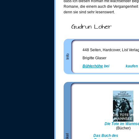
dass ich diesen Roman mit wachsender Begei
Romane, die einem auch die Vergangenheit n
denn sie sind sehr lesenswert.
Gudrun Loher
448 Seiten, Hardcover, List Verla
Info
Brigitte Glaser
Bühlerhöhe
bei
Amazon
kaufen
Die Tote im Wanns
(Bücher)
Das Buch des