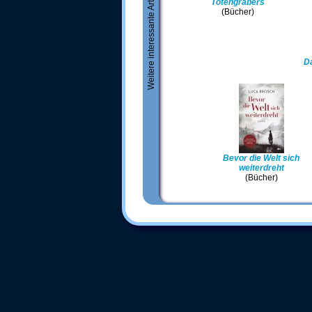
Weitere interessante Artikel
Totengräbers
(Bücher)
D
Bevor die Welt sich
weiterdreht
(Bücher)