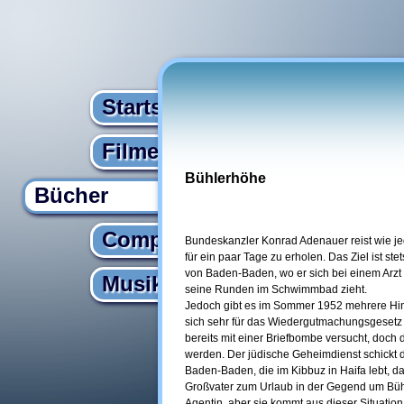
Startseite
Filme
Bühlerhöhe
Bücher
Computer
Bundeskanzler Konrad Adenauer reist wie je
für ein paar Tage zu erholen. Das Ziel ist s
von Baden-Baden, wo er sich bei einem Arzt e
Musik
seine Runden im Schwimmbad zieht.
Jedoch gibt es im Sommer 1952 mehrere Hinwe
sich sehr für das Wiedergutmachungsgesetz 
bereits mit einer Briefbombe versucht, doch d
werden. Der jüdische Geheimdienst schickt d
Baden-Baden, die im Kibbuz in Haifa lebt, da
Großvater zum Urlaub in der Gegend um Büh
Agentin, aber sie kommt aus dieser Situatio